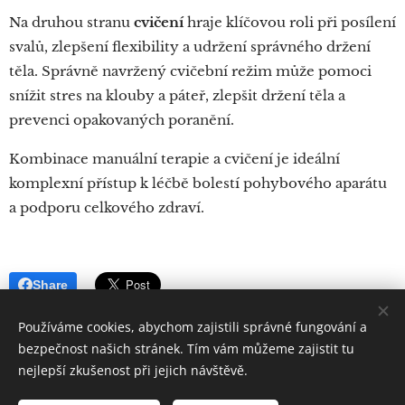
Na druhou stranu
cvičení
hraje klíčovou roli při posílení
svalů, zlepšení flexibility a udržení správného držení
těla. Správně navržený cvičební režim může pomoci
snížit stres na klouby a páteř, zlepšit držení těla a
prevenci opakovaných poranění.
Kombinace manuální terapie a cvičení je ideální
komplexní přístup k léčbě bolestí pohybového aparátu
a podporu celkového zdraví.
Share
Používáme cookies, abychom zajistili správné fungování a
bezpečnost našich stránek. Tím vám můžeme zajistit tu
nejlepší zkušenost při jejich návštěvě.
© 2024 Všechna práva vyhrazena